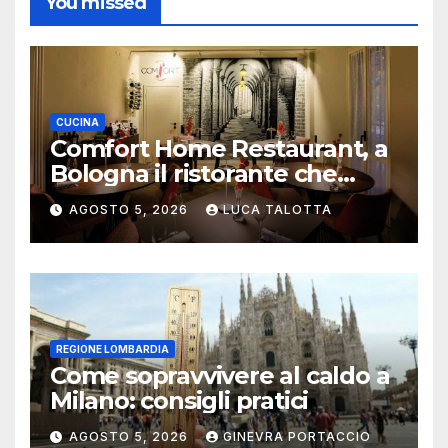
You missed
CUCINA
Comfort Home Restaurant, a
Bologna il ristorante che
trasforma l’ospitalità in
AGOSTO 5, 2026
LUCA TALOTTA
un’esperienza di casa
REGIONE LOMBARDIA
Come sopravvivere al caldo a
Milano: consigli pratici
AGOSTO 5, 2026
GINEVRA PORTACCIO