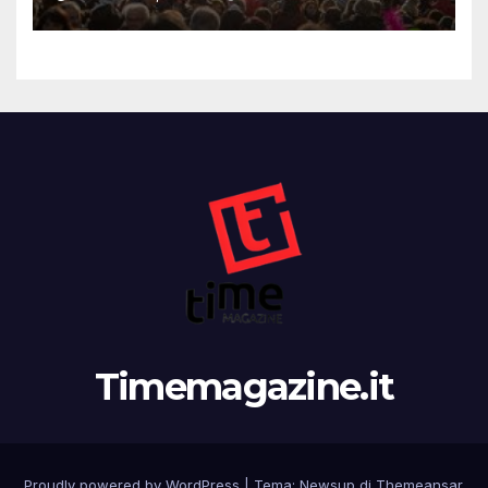
Timemagazine.it
Proudly powered by WordPress
|
Tema: Newsup di
Themeansar
.