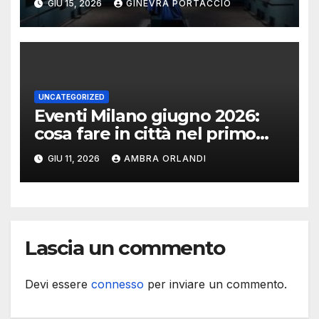
GIU 15, 2026
GINEVRA PORTACCIO
UNCATEGORIZED
Eventi Milano giugno 2026:
cosa fare in città nel primo
mese d’estate
GIU 11, 2026
AMBRA ORLANDI
Lascia un commento
Devi essere
connesso
per inviare un commento.