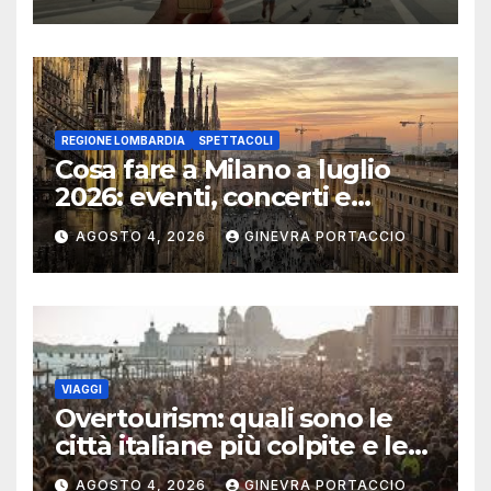
REGIONE LOMBARDIA
SPETTACOLI
Cosa fare a Milano a luglio
2026: eventi, concerti e
mostre
AGOSTO 4, 2026
GINEVRA PORTACCIO
VIAGGI
Overtourism: quali sono le
città italiane più colpite e le
alternative da scegliere
AGOSTO 4, 2026
GINEVRA PORTACCIO