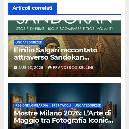
Articoli correlati
UNCATEGORIZED
Emilio Salgari raccontato
attraverso Sandokan
(seconda ed ultima parte)
LUG 23, 2026
FRANCESCO BELLINI
REGIONE LOMBARDIA
SPETTACOLI
UNCATEGORIZED
Mostre Milano 2026: L’Arte di
Maggio tra Fotografia Iconica
e Installazioni Immersive