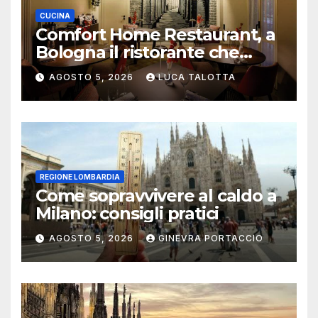
CUCINA
Comfort Home Restaurant, a
Bologna il ristorante che
trasforma l’ospitalità in
AGOSTO 5, 2026
LUCA TALOTTA
un’esperienza di casa
REGIONE LOMBARDIA
Come sopravvivere al caldo a
Milano: consigli pratici
AGOSTO 5, 2026
GINEVRA PORTACCIO