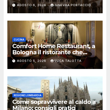
aggiornata
AGOSTO 6, 2026
GINEVRA PORTACCIO
CUCINA
Comfort Home Restaurant, a
Bologna il ristorante che
trasforma l’ospitalità in
AGOSTO 5, 2026
LUCA TALOTTA
un’esperienza di casa
REGIONE LOMBARDIA
Come sopravvivere al caldo a
Milano: consigli pratici