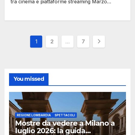
tra cinema e piattaforme streaming Marzo…
Paginazione
1
2
…
7
degli
articoli
You missed
REGIONE LOMBARDIA
SPETTACOLI
Mostre da vedere a Milano a
luglio 2026: la guida