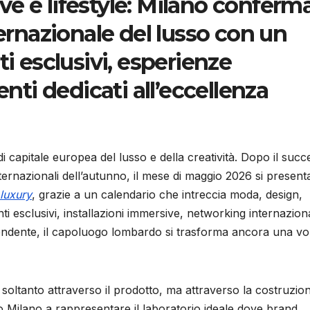
e e lifestyle: Milano conferma 
ternazionale del lusso con un
ti esclusivi, esperienze
i dedicati all’eccellenza
i capitale europea del lusso e della creatività. Dopo il suc
nternazionali dell’autunno, il mese di maggio 2026 si present
luxury
, grazie a un calendario che intreccia moda, design,
enti esclusivi, installazioni immersive, networking internazion
endente, il capoluogo lombardo si trasforma ancora una vol
e soltanto attraverso il prodotto, ma attraverso la costruzion
io Milano a rappresentare il laboratorio ideale dove brand,