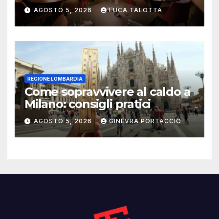
trasforma l’ospitalità in
AGOSTO 5, 2026
LUCA TALOTTA
un’esperienza di casa
REGIONE LOMBARDIA
Come sopravvivere al caldo a
Milano: consigli pratici
AGOSTO 5, 2026
GINEVRA PORTACCIO