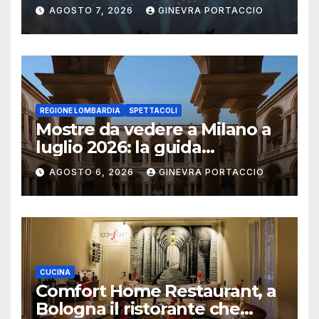
per famiglie
AGOSTO 7, 2026
GINEVRA PORTACCIO
REGIONE LOMBARDIA
SPETTACOLI
Mostre da vedere a Milano a
luglio 2026: la guida
aggiornata
AGOSTO 6, 2026
GINEVRA PORTACCIO
CUCINA
Comfort Home Restaurant, a
Bologna il ristorante che