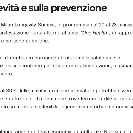
evità e sulla prevenzione
è il Milan Longevity Summit, in programma dal 20 al 23 maggi
manifestazione ruota attorno al tema
“One Health”
, un appro
e politiche pubbliche.
i di confronto europeo sul futuro della salute e della
tuzioni si incontrano per discutere di alimentazione, inquin
mento.
no all’80% delle malattie croniche premature potrebbe essere
te e nutrizione. Un tema che trova terreno fertile proprio 
molto su mobilità sostenibile, rigenerazione urbana e nuovi s
ntando anche un tema economico e culturale. Non si parla 