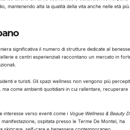
io, mantenendo alta la qualità della vita anche nelle età più
rbano
niera significativa il numero di strutture dedicate al beness
llerie e centri esperienziali raccontano un mercato in fort
zionali.
denti e turisti. Gli spazi wellness non vengono più percepit
o, ma come ambienti quotidiani in cui rallentare, recuperare
e interesse verso eventi come i
Vogue Wellness & Beauty D
La manifestazione, ospitata presso le Terme De Montel, ha
te a skincare, self-care e benessere contemporaneo.