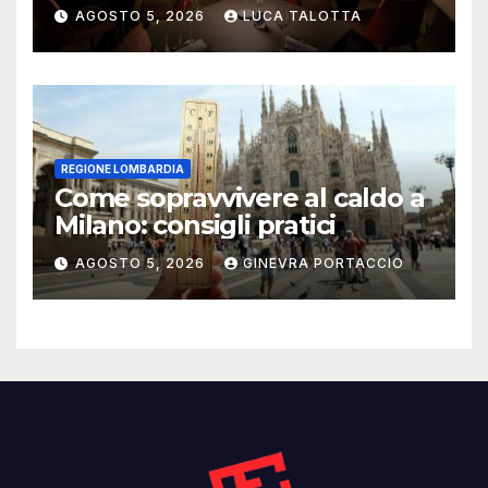
trasforma l’ospitalità in
AGOSTO 5, 2026
LUCA TALOTTA
un’esperienza di casa
REGIONE LOMBARDIA
Come sopravvivere al caldo a
Milano: consigli pratici
AGOSTO 5, 2026
GINEVRA PORTACCIO