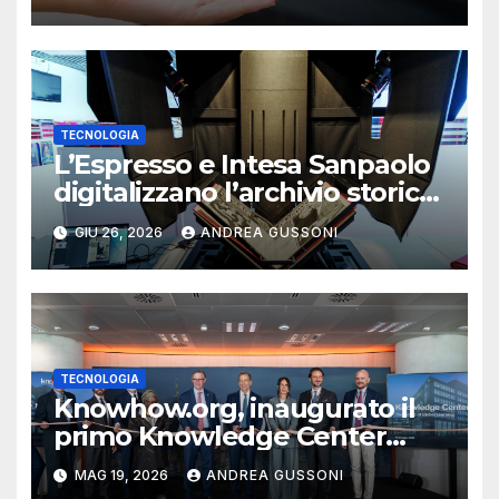
TECNOLOGIA
L’Espresso e Intesa Sanpaolo
digitalizzano l’archivio storico
del settimanale
GIU 26, 2026
ANDREA GUSSONI
TECNOLOGIA
Knowhow.org, inaugurato il
primo Knowledge Center
globale a Milano
MAG 19, 2026
ANDREA GUSSONI