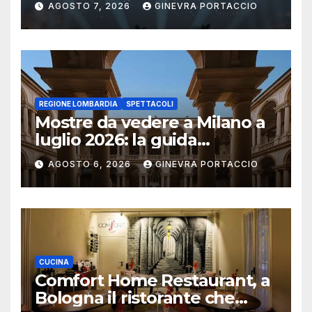
AGOSTO 7, 2026
GINEVRA PORTACCIO
REGIONE LOMBARDIA
SPETTACOLI
Mostre da vedere a Milano a
luglio 2026: la guida
aggiornata
AGOSTO 6, 2026
GINEVRA PORTACCIO
CUCINA
Comfort Home Restaurant, a
Bologna il ristorante che