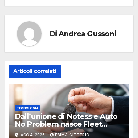
Di
Andrea Gussoni
Articoli correlati
TECNOLOGIA
Dall’unione di Notess e Auto
No Problem nasce Fleet
Specialist
AGO 4, 2026
EMMA CITTERIO