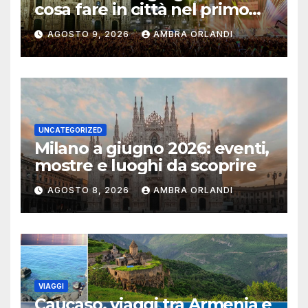
cosa fare in città nel primo
mese d’estate
AGOSTO 9, 2026
AMBRA ORLANDI
UNCATEGORIZED
Milano a giugno 2026: eventi,
mostre e luoghi da scoprire
AGOSTO 8, 2026
AMBRA ORLANDI
VIAGGI
Caucaso, viaggi tra Armenia e