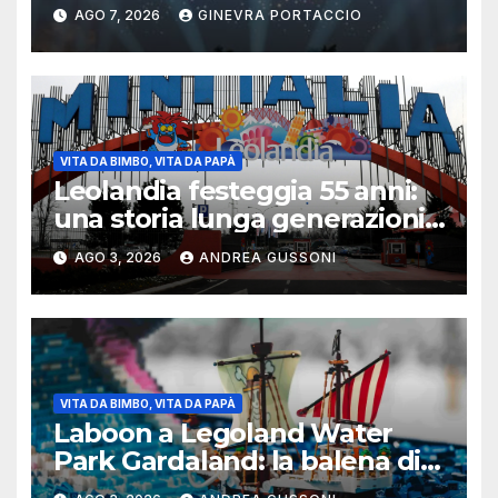
per famiglie
AGO 7, 2026
GINEVRA PORTACCIO
VITA DA BIMBO, VITA DA PAPÀ
Leolandia festeggia 55 anni:
una storia lunga generazioni
tra ricordi, innovazione e
AGO 3, 2026
ANDREA GUSSONI
nuovi investimenti
VITA DA BIMBO, VITA DA PAPÀ
Laboon a Legoland Water
Park Gardaland: la balena di
One Piece arriva in formato