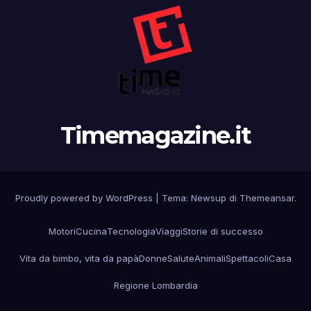
Timemagazine.it
Proudly powered by WordPress
|
Tema:
Newsup
di
Themeansar
.
Motori
Cucina
Tecnologia
Viaggi
Storie di successo
Vita da bimbo, vita da papà
Donne
Salute
Animali
Spettacoli
Casa
Regione Lombardia