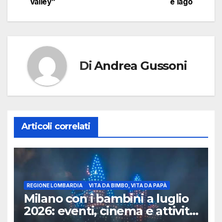
Valley”
e lago
Di
Andrea Gussoni
Articoli correlati
REGIONE LOMBARDIA
VITA DA BIMBO, VITA DA PAPÀ
Milano con i bambini a luglio
2026: eventi, cinema e attività