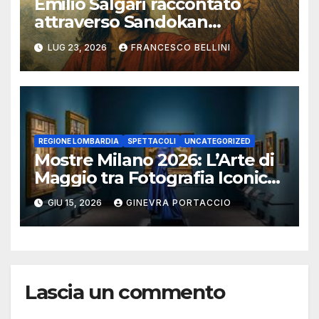
Emilio Salgari raccontato
attraverso Sandokan
(seconda ed ultima parte)
LUG 23, 2026
FRANCESCO BELLINI
REGIONE LOMBARDIA
SPETTACOLI
UNCATEGORIZED
Mostre Milano 2026: L’Arte di
Maggio tra Fotografia Iconica
e Installazioni Immersive
GIU 15, 2026
GINEVRA PORTACCIO
Lascia un commento