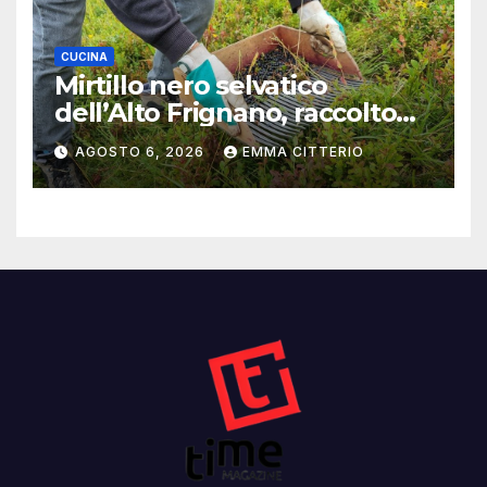
CUCINA
Mirtillo nero selvatico
dell’Alto Frignano, raccolto
buono e clima da monitorare
AGOSTO 6, 2026
EMMA CITTERIO