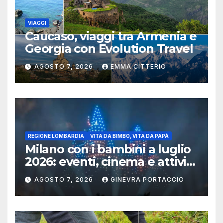
VIAGGI
Caucaso, viaggi tra Armenia e
Georgia con Evolution Travel
AGOSTO 7, 2026
EMMA CITTERIO
REGIONE LOMBARDIA
VITA DA BIMBO, VITA DA PAPÀ
Milano con i bambini a luglio
2026: eventi, cinema e attività
per famiglie
AGOSTO 7, 2026
GINEVRA PORTACCIO