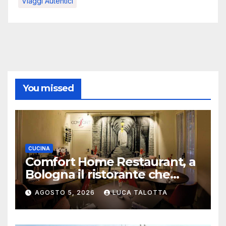
Viaggi Autentici
You missed
CUCINA
Comfort Home Restaurant, a
Bologna il ristorante che
trasforma l’ospitalità in
AGOSTO 5, 2026
LUCA TALOTTA
un’esperienza di casa