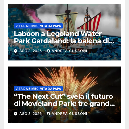
VITA DA BIMBO, VITA DA PAPÀ
Laboon a Legoland Water
Park Gardaland: la balena di
One Piece arriva in formato
AGO 3, 2026
ANDREA GUSSONI
Lego
VITA DA BIMBO, VITA DA PAPÀ
“The Next Cut” svela il futuro
di Movieland Park: tre grandi
novità per la stagione 2027
AGO 3, 2026
ANDREA GUSSONI