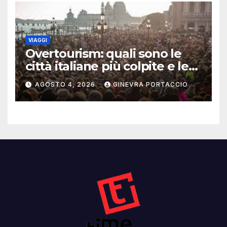
VIAGGI
Overtourism: quali sono le
città italiane più colpite e le
alternative da scegliere
AGOSTO 4, 2026
GINEVRA PORTACCIO