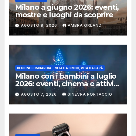
Milano a giugno 2026: eventi,
mostre e luoghi da scoprire
AGOSTO 8, 2026
AMBRA ORLANDI
REGIONE LOMBARDIA
VITA DA BIMBO, VITA DA PAPÀ
Milano con i bambini a luglio
2026: eventi, cinema e attività
per famiglie
AGOSTO 7, 2026
GINEVRA PORTACCIO