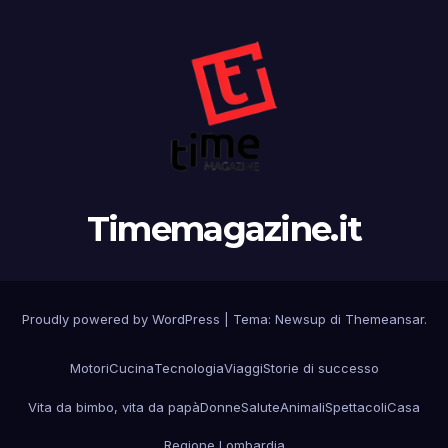
Timemagazine.it
Proudly powered by WordPress
|
Tema:
Newsup
di
Themeansar
.
Motori
Cucina
Tecnologia
Viaggi
Storie di successo
Vita da bimbo, vita da papà
Donne
Salute
Animali
Spettacoli
Casa
Regione Lombardia