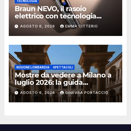
TECNOLOGIA
Braun NEVO, il rasoio
elettrico con tecnologia
AeroTouch
AGOSTO 6, 2026
EMMA CITTERIO
REGIONE LOMBARDIA
SPETTACOLI
Mostre da vedere a Milano a
luglio 2026: la guida
aggiornata
AGOSTO 6, 2026
GINEVRA PORTACCIO