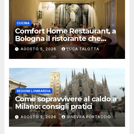
CUCINA
Comfort Home Restaurant, a
Bologna il ristorante che
trasforma l’ospitalità in
AGOSTO 5, 2026
LUCA TALOTTA
un’esperienza di casa
REGIONE LOMBARDIA
Come sopravvivere al caldo a
Milano: consigli pratici
AGOSTO 5, 2026
GINEVRA PORTACCIO