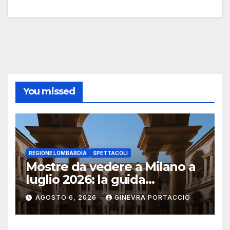
You missed
REGIONE LOMBARDIA
SPETTACOLI
Mostre da vedere a Milano a
luglio 2026: la guida
aggiornata
AGOSTO 6, 2026
GINEVRA PORTACCIO