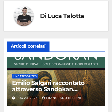
Di
Luca Talotta
Articoli correlati
UNCATEGORIZED
Emilio Salgari raccontato
attraverso Sandokan
(seconda ed ultima parte)
LUG 23, 2026
FRANCESCO BELLINI