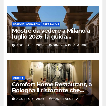
REGIONE LOMBARDIA
SPETTACOLI
Mostre da vedere a Milano a
luglio 2026: la guida
aggiornata
AGOSTO 6, 2026
GINEVRA PORTACCIO
CUCINA
Comfort Home Restaurant, a
Bologna il ristorante che
trasforma l’ospitalità in
AGOSTO 5, 2026
LUCA TALOTTA
un’esperienza di casa