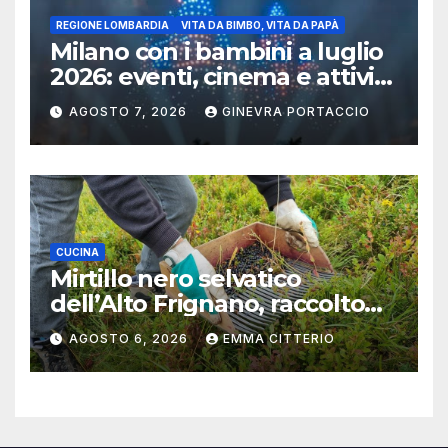
REGIONE LOMBARDIA
VITA DA BIMBO, VITA DA PAPÀ
Milano con i bambini a luglio
2026: eventi, cinema e attività
per famiglie
AGOSTO 7, 2026
GINEVRA PORTACCIO
CUCINA
Mirtillo nero selvatico
dell’Alto Frignano, raccolto
buono e clima da monitorare
AGOSTO 6, 2026
EMMA CITTERIO