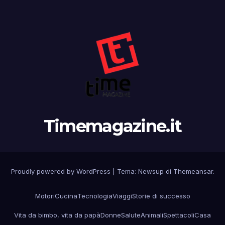
Timemagazine.it
Proudly powered by WordPress
|
Tema:
Newsup
di
Themeansar
.
Motori
Cucina
Tecnologia
Viaggi
Storie di successo
Vita da bimbo, vita da papà
Donne
Salute
Animali
Spettacoli
Casa