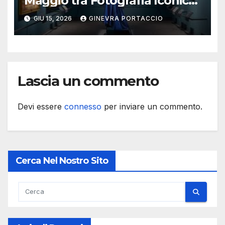
Maggio tra Fotografia Iconica
e Installazioni Immersive
GIU 15, 2026
GINEVRA PORTACCIO
Lascia un commento
Devi essere
connesso
per inviare un commento.
Cerca Nel Nostro Sito