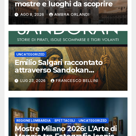
mostre e luoghi da scoprire
AGO 8, 2026
AMBRA ORLANDI
UNCATEGORIZED
Emilio Salgari raccontato
attraverso Sandokan
(seconda ed ultima parte)
LUG 23, 2026
FRANCESCO BELLINI
REGIONE LOMBARDIA
SPETTACOLI
UNCATEGORIZED
Mostre Milano 2026: L’Arte di