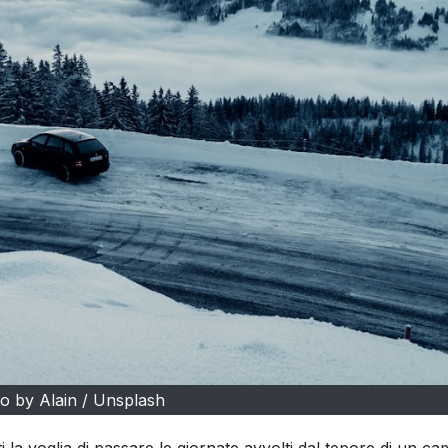
o by Alain / Unsplash
i la voglia di passare le giornate avvolti dal tepore di un c