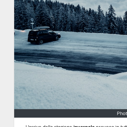
Phot
L’arrivo della stagione
invernale
provoca in tutt