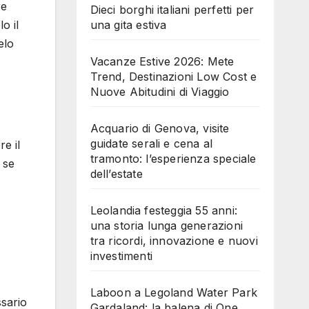
re
Dieci borghi italiani perfetti per
una gita estiva
o il
elo
Vacanze Estive 2026: Mete
Trend, Destinazioni Low Cost e
Nuove Abitudini di Viaggio
Acquario di Genova, visite
guidate serali e cena al
re il
tramonto: l’esperienza speciale
, se
dell’estate
Leolandia festeggia 55 anni:
una storia lunga generazioni
tra ricordi, innovazione e nuovi
investimenti
Laboon a Legoland Water Park
sario
Gardaland: la balena di One