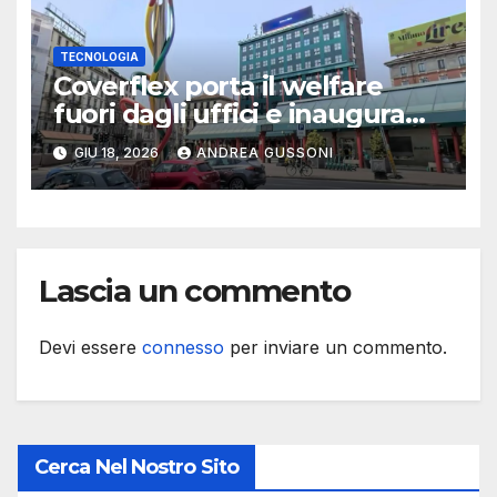
TECNOLOGIA
Coverflex porta il welfare
fuori dagli uffici e inaugura
“The Flex Hub” a Milano
GIU 18, 2026
ANDREA GUSSONI
Cadorna
Lascia un commento
Devi essere
connesso
per inviare un commento.
Cerca Nel Nostro Sito