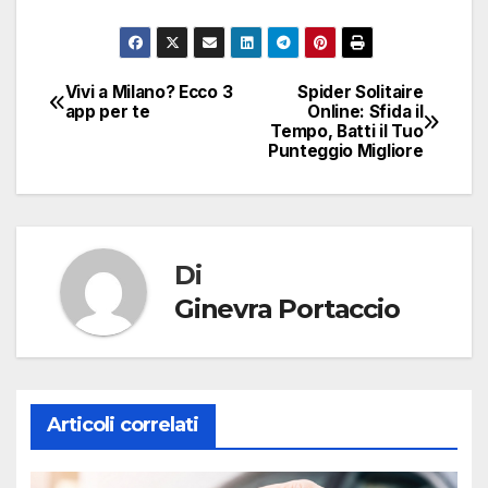
Vivi a Milano? Ecco 3
Spider Solitaire
Navigazione
app per te
Online: Sfida il
Tempo, Batti il ​​Tuo
articoli
Punteggio Migliore
Di
Ginevra Portaccio
Articoli correlati