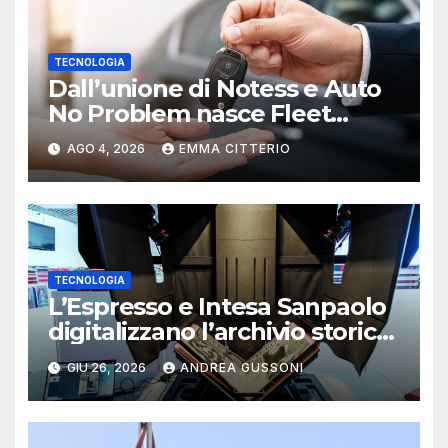
TECNOLOGIA
Dall’unione di Notess e Auto
No Problem nasce Fleet
Specialist
AGO 4, 2026
EMMA CITTERIO
TECNOLOGIA
L’Espresso e Intesa Sanpaolo
digitalizzano l’archivio storico
del settimanale
GIU 26, 2026
ANDREA GUSSONI