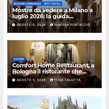
REGIONE LOMBARDIA
SPETTACOLI
Mostre da vedere a Milano a
luglio 2026: la guida
aggiornata
AGOSTO 6, 2026
GINEVRA PORTACCIO
CUCINA
Comfort Home Restaurant, a
Bologna il ristorante che
trasforma l’ospitalità in
AGOSTO 5, 2026
LUCA TALOTTA
un’esperienza di casa