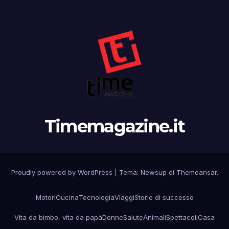
Timemagazine.it
Proudly powered by WordPress
|
Tema:
Newsup
di
Themeansar
.
Motori
Cucina
Tecnologia
Viaggi
Storie di successo
Vita da bimbo, vita da papà
Donne
Salute
Animali
Spettacoli
Casa