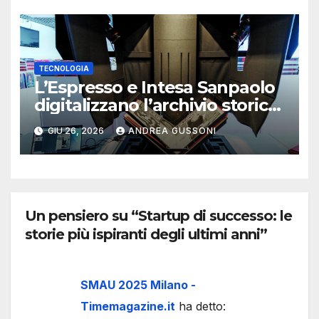
TECNOLOGIA
L’Espresso e Intesa Sanpaolo
digitalizzano l’archivio storico
del settimanale
GIU 26, 2026
ANDREA GUSSONI
Un pensiero su “Startup di successo: le
storie più ispiranti degli ultimi anni”
SMAU 2025 Milano -
Timemagazine.it
ha detto: