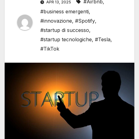
#Airbnb
,
APR 13, 2025
#business emergenti
,
#innovazione
,
#Spotify
,
#startup di successo
,
#startup tecnologiche
,
#Tesla
,
#TikTok