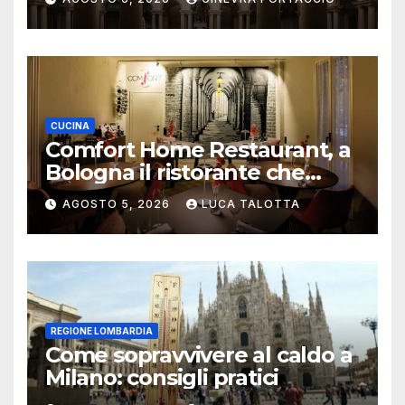
CUCINA
Comfort Home Restaurant, a
Bologna il ristorante che
trasforma l’ospitalità in
AGOSTO 5, 2026
LUCA TALOTTA
un’esperienza di casa
REGIONE LOMBARDIA
Come sopravvivere al caldo a
Milano: consigli pratici