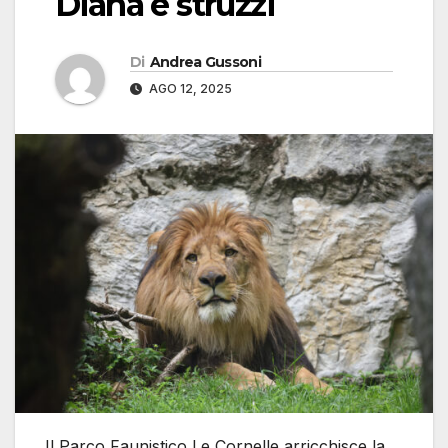
Diana e struzzi
Di
Andrea Gussoni
AGO 12, 2025
Il Parco Faunistico Le Cornelle arricchisce la