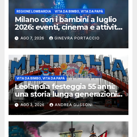
REGIONE LOMBARDIA
VITA DA BIMBO, VITA DA PAPÀ
Milano con i bambini a luglio
2026: eventi, cinema e attività
per famiglie
AGO 7, 2026
GINEVRA PORTACCIO
VITA DA BIMBO, VITA DA PAPÀ
Leolandia festeggia 55 anni:
una storia lunga generazioni
tra ricordi, innovazione e
AGO 3, 2026
ANDREA GUSSONI
nuovi investimenti