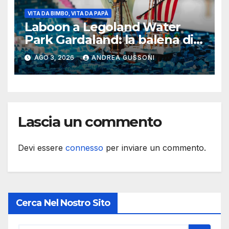
VITA DA BIMBO, VITA DA PAPÀ
Laboon a Legoland Water
Park Gardaland: la balena di
One Piece arriva in formato
AGO 3, 2026
ANDREA GUSSONI
Lego
Lascia un commento
Devi essere
connesso
per inviare un commento.
Cerca Nel Nostro Sito