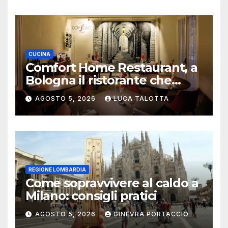
CUCINA
Comfort Home Restaurant, a
Bologna il ristorante che
trasforma l’ospitalità in
AGOSTO 5, 2026
LUCA TALOTTA
un’esperienza di casa
REGIONE LOMBARDIA
Come sopravvivere al caldo a
Milano: consigli pratici
AGOSTO 5, 2026
GINEVRA PORTACCIO