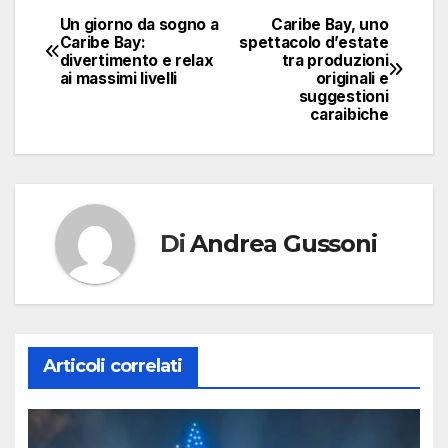
Un giorno da sogno a
Caribe Bay, uno
Navigazione
Caribe Bay:
spettacolo d’estate
divertimento e relax
tra produzioni
articoli
ai massimi livelli
originali e
suggestioni
caraibiche
Di
Andrea Gussoni
Articoli correlati