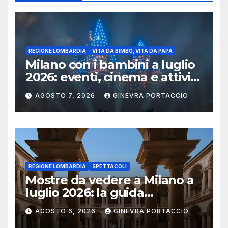
REGIONE LOMBARDIA
VITA DA BIMBO, VITA DA PAPÀ
Milano con i bambini a luglio
2026: eventi, cinema e attività
per famiglie
AGOSTO 7, 2026
GINEVRA PORTACCIO
REGIONE LOMBARDIA
SPETTACOLI
Mostre da vedere a Milano a
luglio 2026: la guida
aggiornata
AGOSTO 6, 2026
GINEVRA PORTACCIO