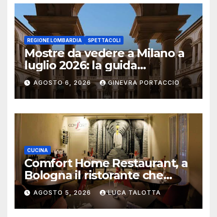
REGIONE LOMBARDIA
SPETTACOLI
Mostre da vedere a Milano a
luglio 2026: la guida
aggiornata
AGOSTO 6, 2026
GINEVRA PORTACCIO
CUCINA
Comfort Home Restaurant, a
Bologna il ristorante che
trasforma l’ospitalità in
AGOSTO 5, 2026
LUCA TALOTTA
un’esperienza di casa