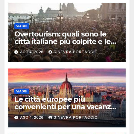
VIAGGI
Overtourism: quali sono le
città italiane più colpite e le
alternative da scegliere
AGO 4, 2026
GINEVRA PORTACCIO
VIAGGI
Le città europee più
convenienti per una vacanza
estiva
AGO 4, 2026
GINEVRA PORTACCIO