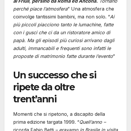
al Friuli
,
persino da Roma ed Ancona.
Tornano
perché piace l’atmosfera
” Una atmosfera che
coinvolge tantissimi bambini, ma non solo. “
Ai
più piccoli piacciono tanto le lumachine, fatte
con i gusci che ci da un ristoratore amico di
papà. Ma gli episodi più curiosi arrivano dagli
adulti, immancabili e frequenti sono infatti le
proposte di matrimonio fatte durante l’evento
”
Un successo che si
ripete da oltre
trent’anni
Momenti che si ripetono, a discapito della
prima edizione targata 1999. “
Quell’anno –
ricorda Fabio Betti
– eravamo in Brasile in visita