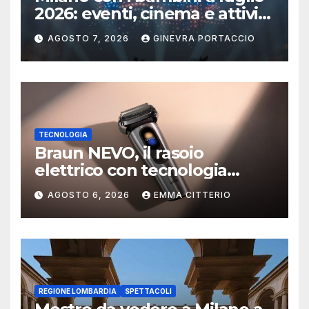
2026: eventi, cinema e attività
per famiglie
AGOSTO 7, 2026
GINEVRA PORTACCIO
TECNOLOGIA
Braun NEVO, il rasoio
elettrico con tecnologia
AeroTouch
AGOSTO 6, 2026
EMMA CITTERIO
REGIONE LOMBARDIA
SPETTACOLI