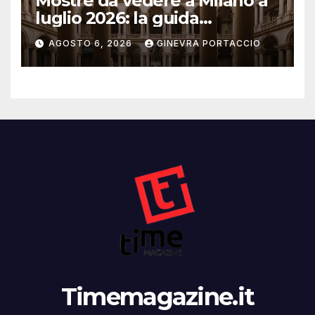
Mostre da vedere a Milano a
luglio 2026: la guida
aggiornata
AGOSTO 6, 2026
GINEVRA PORTACCIO
Timemagazine.it