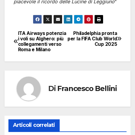
piacevole il ricordo delle Lucine di Leggiuno
”
ITA Airways potenzia
Philadelphia pronta
Navigazione
i voli su Alghero: più
per la FIFA Club World
collegamenti verso
Cup 2025
articoli
Roma e Milano
Di
Francesco Bellini
Articoli correlati