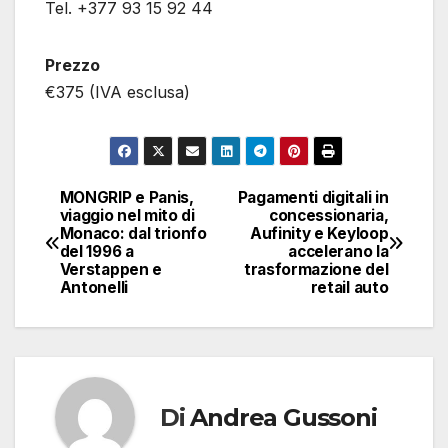
Tel. +377 93 15 92 44
Prezzo
€375 (IVA esclusa)
MONGRIP e Panis,
Pagamenti digitali in
Navigazione
viaggio nel mito di
concessionaria,
Monaco: dal trionfo
Aufinity e Keyloop
articoli
del 1996 a
accelerano la
Verstappen e
trasformazione del
Antonelli
retail auto
Di
Andrea Gussoni