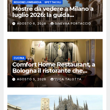
REGIONE LOMBARDIA
SPETTACOLI
Mostre da vedere a Milano a
luglio 2026: la guida
aggiornata
AGOSTO 6, 2026
GINEVRA PORTACCIO
CUCINA
Comfort Home Restaurant, a
Bologna il ristorante che
trasforma l’ospitalità in
AGOSTO 5, 2026
LUCA TALOTTA
un’esperienza di casa