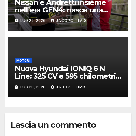
Nissan e Andretti insieme
nell’era GEN4: nasce una
delle alleanze più ambiziose
LUG 29, 2026
JACOPO TIMIS
della Formula E
MOTORI
Nuova Hyundai IONIQ 6 N
Line: 325 CV e 595 chilometri
di autonomia
LUG 28, 2026
JACOPO TIMIS
Lascia un commento