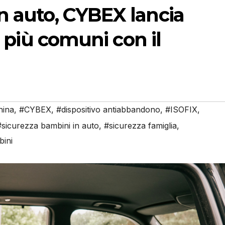
n auto, CYBEX lancia
i più comuni con il
hina
,
#CYBEX
,
#dispositivo antiabbandono
,
#ISOFIX
,
#sicurezza bambini in auto
,
#sicurezza famiglia
,
bini