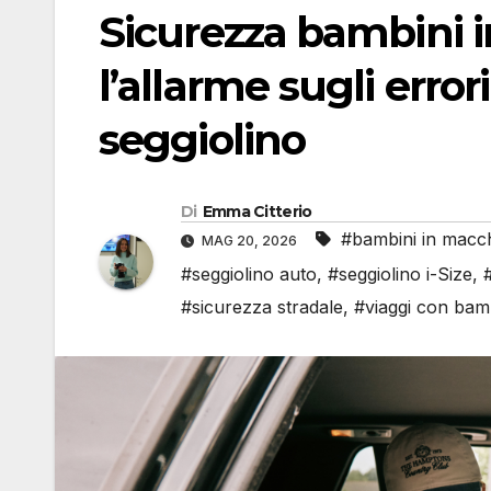
Sicurezza bambini i
l’allarme sugli error
seggiolino
Di
Emma Citterio
#bambini in macc
MAG 20, 2026
#seggiolino auto
,
#seggiolino i-Size
,
#sicurezza stradale
,
#viaggi con bam