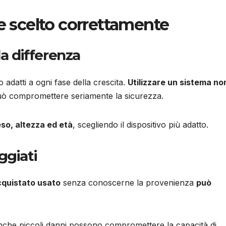
re scelto correttamente
la differenza
o adatti a ogni fase della crescita.
Utilizzare un sistema no
ò compromettere seriamente la sicurezza.
so, altezza ed età
, scegliendo il dispositivo più adatto.
ggiati
cquistato usato
senza conoscerne la provenienza
può
che piccoli danni possono compromettere la capacità di