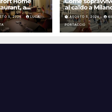
fort Home
Come sopravviv
aurant, a
al caldo a Milan
gna il ristorante
consigli pratici
STO 5, 2026
LUCA
AGOSTO 5, 2026
G
trasforma
italità in
TA
PORTACCIO
sperienza di
a