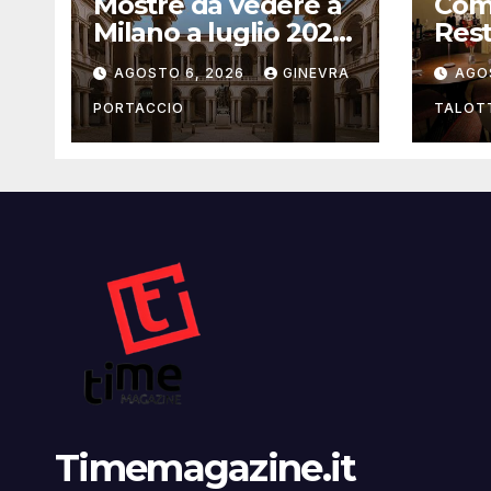
Mostre da vedere a
Com
Milano a luglio 2026:
Rest
la guida aggiornata
Bolo
AGOSTO 6, 2026
GINEVRA
AGO
che 
l’osp
PORTACCIO
TALOT
un’e
cas
Timemagazine.it