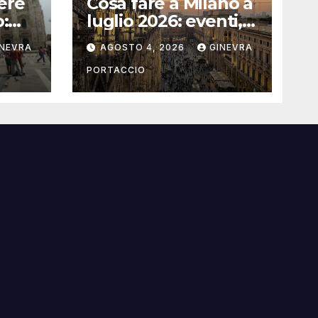
ere
Cosa fare a Milano a
o:
luglio 2026: eventi,
concerti e mostre
INEVRA
AGOSTO 4, 2026
GINEVRA
PORTACCIO