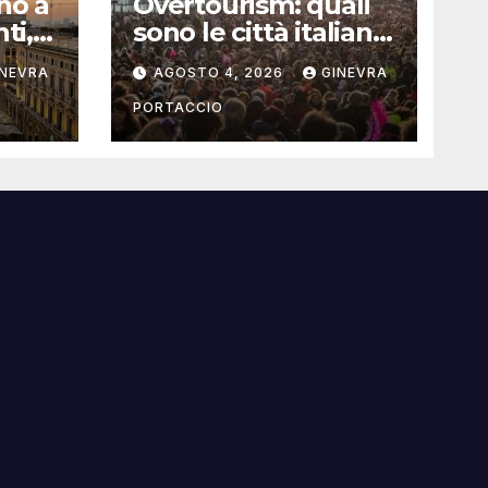
no a
Overtourism: quali
ti,
sono le città italiane
re
più colpite e le
INEVRA
AGOSTO 4, 2026
GINEVRA
alternative da
scegliere
PORTACCIO