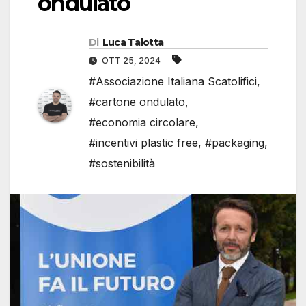
ondulato
Di
Luca Talotta
OTT 25, 2024
#Associazione Italiana Scatolifici
,
#cartone ondulato
,
#economia circolare
,
#incentivi plastic free
,
#packaging
,
#sostenibilità