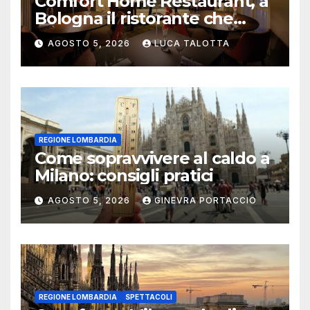
Comfort Home Restaurant, a
Bologna il ristorante che
trasforma l’ospitalità in
AGOSTO 5, 2026
LUCA TALOTTA
un’esperienza di casa
REGIONE LOMBARDIA
Come sopravvivere al caldo a
Milano: consigli pratici
AGOSTO 5, 2026
GINEVRA PORTACCIO
REGIONE LOMBARDIA
SPETTACOLI