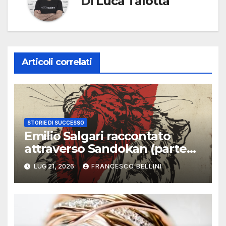
Di
Luca Talotta
Articoli correlati
STORIE DI SUCCESSO
Emilio Salgari raccontato
attraverso Sandokan (parte
prima)
LUG 21, 2026
FRANCESCO BELLINI