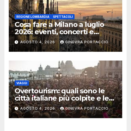
REGIONE LOMBARDIA
SPETTACOLI
Cosa fare a Milano a luglio
2026: eventi, concerti e
mostre
AGOSTO 4, 2026
GINEVRA PORTACCIO
VIAGGI
Overtourism: quali sono le
città italiane più colpite e le
alternative da scegliere
AGOSTO 4, 2026
GINEVRA PORTACCIO