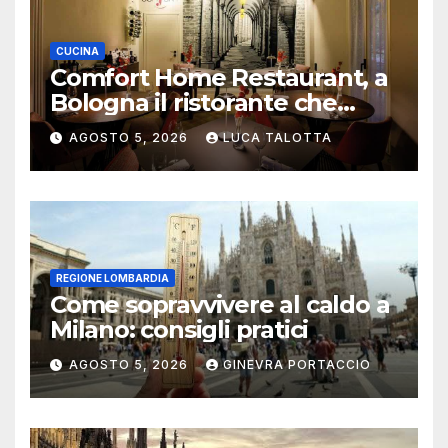
CUCINA
Comfort Home Restaurant, a
Bologna il ristorante che
trasforma l’ospitalità in
AGOSTO 5, 2026
LUCA TALOTTA
un’esperienza di casa
REGIONE LOMBARDIA
Come sopravvivere al caldo a
Milano: consigli pratici
AGOSTO 5, 2026
GINEVRA PORTACCIO