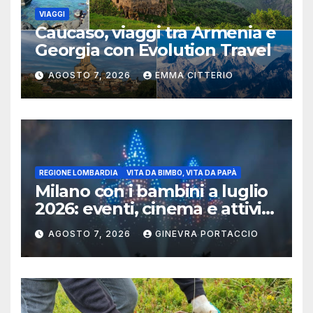
VIAGGI
Caucaso, viaggi tra Armenia e
Georgia con Evolution Travel
AGOSTO 7, 2026
EMMA CITTERIO
REGIONE LOMBARDIA
VITA DA BIMBO, VITA DA PAPÀ
Milano con i bambini a luglio
2026: eventi, cinema e attività
per famiglie
AGOSTO 7, 2026
GINEVRA PORTACCIO