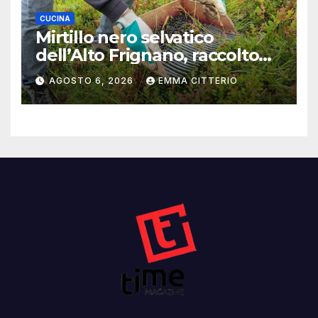
CUCINA
Mirtillo nero selvatico
dell’Alto Frignano, raccolto
buono e clima da monitorare
AGOSTO 6, 2026
EMMA CITTERIO