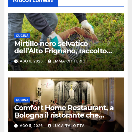
Articoli correlati
CUCINA
Mirtillo nero selvatico
dell’Alto Frignano, raccolto
buono e clima da monitorare
AGO 6, 2026
EMMA CITTERIO
CUCINA
Comfort Home Restaurant, a
Bologna il ristorante che
trasforma l’ospitalità in
AGO 5, 2026
LUCA TALOTTA
un’esperienza di casa