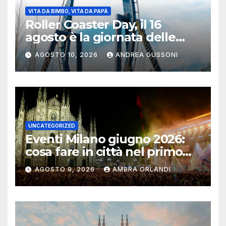
VITA DA BIMBO, VITA DA PAPÀ
Roller Coaster Day, il 16
agosto è la giornata delle
montagne russe: a
AGOSTO 10, 2026
ANDREA GUSSONI
Mirabilandia attrazioni
da Guinness dei Primati
UNCATEGORIZED
Eventi Milano giugno 2026:
cosa fare in città nel primo
mese d’estate
AGOSTO 9, 2026
AMBRA ORLANDI