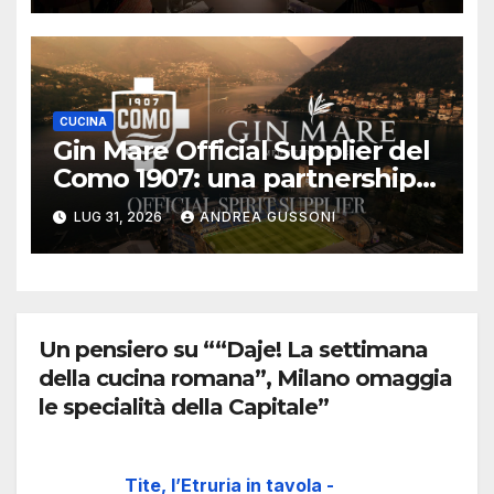
CUCINA
Gin Mare Official Supplier del
Como 1907: una partnership
all’insegna di sport, lifestyle e
LUG 31, 2026
ANDREA GUSSONI
hospitality
Un pensiero su ““Daje! La settimana
della cucina romana”, Milano omaggia
le specialità della Capitale”
Tite, l’Etruria in tavola -