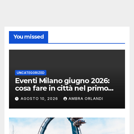
You missed
UNCATEGORIZED
Eventi Milano giugno 2026:
cosa fare in città nel primo
mese d’estate
AGOSTO 10, 2026
AMBRA ORLANDI