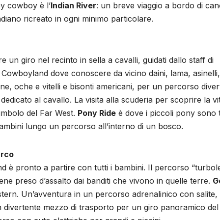
by cowboy è l’
Indian River
: un breve viaggio a bordo di ca
ndiano ricreato in ogni minimo particolare.
e un giro nel recinto in sella a cavalli, guidati dallo staff di
di Cowboyland dove conoscere da vicino daini, lama, asinelli,
ine, oche e vitelli e bisonti americani, per un percorso dive
dicato al cavallo. La visita alla scuderia per scoprire la vit
simbolo del Far West.
Pony Ride
è dove i piccoli pony sono t
mbini lungo un percorso all’interno di un bosco.
parco
d è pronto a partire con tutti i bambini. Il percorso “turbol
ne preso d’assalto dai banditi che vivono in quelle terre.
G
tern. Un’avventura in un percorso adrenalinico con salite,
 divertente mezzo di trasporto per un giro panoramico del