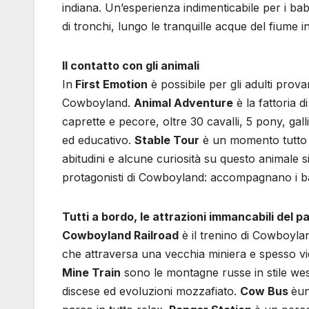
indiana. Un’esperienza indimenticabile per i ba
di tronchi, lungo le tranquille acque del fiume i
Il contatto con gli animali
In
First Emotion
è possibile per gli adulti provar
Cowboyland.
Animal Adventure
è la fattoria 
caprette e pecore, oltre 30 cavalli, 5 pony, gall
ed educativo.
Stable Tour
è un momento tutto de
abitudini e alcune curiosità su questo animale 
protagonisti di Cowboyland: accompagnano i ba
Tutti a bordo, le attrazioni immancabili del 
Cowboyland Railroad
è il trenino di Cowboylan
che attraversa una vecchia miniera e spesso vie
Mine Train
sono le montagne russe in stile wes
discese ed evoluzioni mozzafiato.
Cow Bus
èun