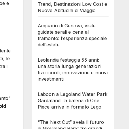
noe e
Trend, Destinazioni Low Cost e
Nuove Abitudini di Viaggio
Acquario di Genova, visite
guidate serali e cena al
tramonto: l’esperienza speciale
dell’estate
rtente
a, le
Leolandia festeggia 55 anni:
una storia lunga generazioni
ra i
tra ricordi, innovazione e nuovi
investimenti
Laboon a Legoland Water Park
ento”
Gardaland: la balena di One
old
Piece arriva in formato Lego
“The Next Cut” svela il futuro
di Movieland Park: tre grandi