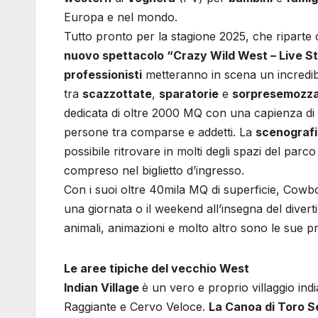
Europa e nel mondo.
Tutto pronto per la stagione 2025, che riparte 
nuovo spettacolo “Crazy Wild West – Live S
professionisti
metteranno in scena un incredibi
tra
scazzottate
,
sparatorie
e
sorprese
mozza
dedicata di oltre 2000 MQ con una capienza di 
persone tra comparse e addetti. La
scenograf
possibile ritrovare in molti degli spazi del pa
compreso nel biglietto d’ingresso.
Con i suoi oltre 40mila MQ di superficie, Cow
una giornata o il weekend all’insegna del diverti
animali, animazioni e molto altro sono le sue prin
Le aree tipiche del vecchio West
Indian Village
è un vero e proprio villaggio in
Raggiante e Cervo Veloce.
La Canoa di Toro 