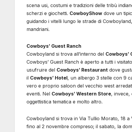
scena usi, costumi e tradizioni delle tribù india
scherzi e giochetti.
Cowboy
Show
dove un tipi
guidando i vitelli lungo le strade di Cowboylan
mandriani.
Cowboys’ Guest Ranch
Cowboyland si trova all’interno del
Cowboys’ 
Cowboys’ Guest Ranch è aperto a tutti i visita
usufruire del
Cowboys’ Restaurant
dove gusta
il
Cowboys’ Hotel
, un albergo 3 stelle con 9 c
vero e proprio saloon del vecchio west arredat
eventi. Nel
Cowboys’ Western Store
, invece,
oggettistica tematica e molto altro.
Cowboyland si trova in Via Tullio Morato, 18 a
fino al 2 novembre compreso; il sabato, la domen