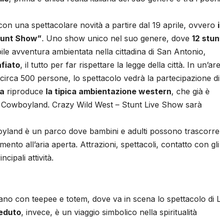
con una spettacolare novità a partire dal 19 aprile, ovvero
i
tunt Show”
. Uno show unico nel suo genere, dove
12 stun
le avventura ambientata nella cittadina di San Antonio,
fiato
, il tutto per far rispettare la legge della città. In un’ar
circa 500 persone, lo spettacolo vedrà la partecipazione di
ia
riproduce
la tipica ambientazione western
, che già è
rco Cowboyland. Crazy Wild West – Stunt Live Show sarà
boyland è un parco dove bambini e adulti possono trascorre
mento all’aria aperta. Attrazioni, spettacoli, contatto con gli
cipali attività.
diano con teepee e totem, dove va in scena lo spettacolo di
Seduto
, invece, è un viaggio simbolico nella spiritualità