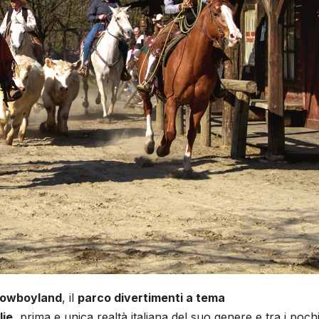
Cowboyland
, il
parco divertimenti a tema
lie
, prima e unica realtà italiana del suo genere e tra i pochi