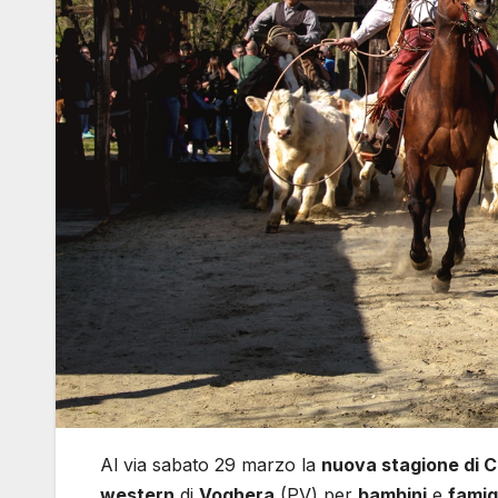
Al via sabato 29 marzo la
nuova stagione di 
western
di
Voghera
(PV) per
bambini
e
famig