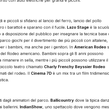
rso con auto elettriche per grandi e piccini.
di e piccoli si sfidano al lancio del ferro, lancio del pollo
o i barattoli e sparano con il fucile.
Lazo Stage
è la scuola
 disposizione del pubblico per insegnare la tecnica base 
arco giochi per il divertimento dei più piccoli con altalene,
er i bambini, ma anche per i genitori. In
American Rodeo
s
 del Rodeo americano. Bambini sopra gli 8 anni possono
imanere in sella, mentre i più piccoli possono utilizzare il
iccolo teatro chiamato
Charly Frenchy Beyssier Rodeo
mati del rodeo. Il
Cinema 7D
è un mix tra un film tridimensi
tica.
i dagli animatori del parco.
Balli
country
dove la tipica danz
 ballerini.
Indian
Show
, uno spettacolo dove vengono mess