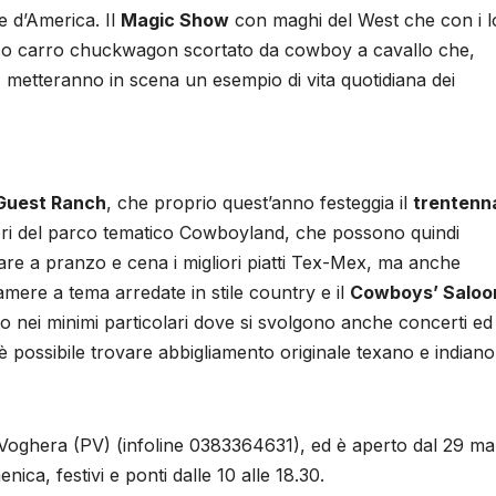
ne d’America. Il
Magic Show
con maghi del West che con i l
co carro chuckwagon scortato da cowboy a cavallo che,
d, metteranno in scena un esempio di vita quotidiana dei
Guest Ranch
, che proprio quest’anno festeggia il
trentenn
tori del parco tematico Cowboyland, che possono quindi
re a pranzo e cena i migliori piatti Tex-Mex, ma anche
amere a tema arredate in stile country e il
Cowboys’ Saloo
o nei minimi particolari dove si svolgono anche concerti ed
 è possibile trovare abbigliamento originale texano e indiano
 Voghera (PV) (infoline 0383364631), ed è aperto dal 29 m
ica, festivi e ponti dalle 10 alle 18.30.