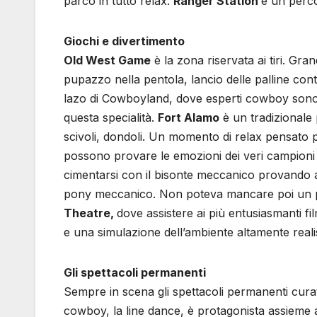
parco in tutto relax.
Ranger Station
è un perco
Giochi e divertimento
Old West Game
è la zona riservata ai tiri. Gran
pupazzo nella pentola, lancio delle palline contr
lazo di Cowboyland, dove esperti cowboy sono a
questa specialità.
Fort Alamo
è un tradizionale p
scivoli, dondoli. Un momento di relax pensato p
possono provare le emozioni dei veri campioni
cimentarsi con il bisonte meccanico provando a r
pony meccanico. Non poteva mancare poi un p
Theatre,
dove assistere ai più entusiasmanti fil
e una simulazione dell’ambiente altamente realis
Gli spettacoli permanenti
Sempre in scena gli spettacoli permanenti curat
cowboy, la line dance, è protagonista assieme ai