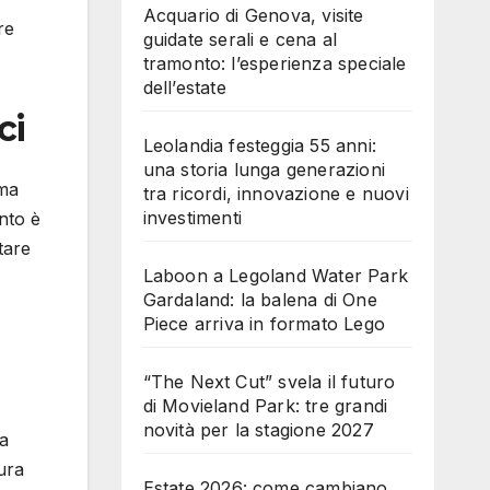
Acquario di Genova, visite
re
guidate serali e cena al
tramonto: l’esperienza speciale
dell’estate
ci
Leolandia festeggia 55 anni:
una storia lunga generazioni
ima
tra ricordi, innovazione e nuovi
investimenti
into è
tare
Laboon a Legoland Water Park
Gardaland: la balena di One
Piece arriva in formato Lego
“The Next Cut” svela il futuro
di Movieland Park: tre grandi
novità per la stagione 2027
ta
tura
Estate 2026: come cambiano