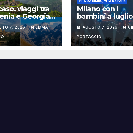
VITA DA BIMBO, VITA DA PAPÀ
aso, viaggi tra
Milano con i
nia e Georgia
bambini a luglio
Evolution Travel
2026: eventi, c
STO 7, 2026
EMMA
AGOSTO 7, 2026
G
e attività per
famiglie
IO
PORTACCIO