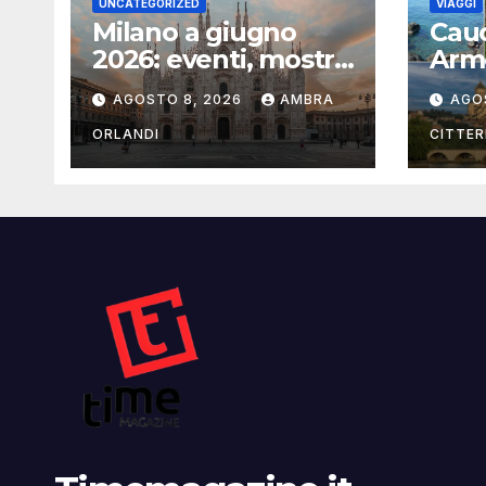
UNCATEGORIZED
VIAGGI
Milano a giugno
Cauc
2026: eventi, mostre
Arme
e luoghi da scoprire
con 
AGOSTO 8, 2026
AMBRA
AGO
ORLANDI
CITTER