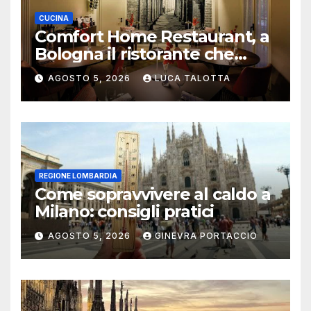
CUCINA
Comfort Home Restaurant, a
Bologna il ristorante che
trasforma l’ospitalità in
AGOSTO 5, 2026
LUCA TALOTTA
un’esperienza di casa
REGIONE LOMBARDIA
Come sopravvivere al caldo a
Milano: consigli pratici
AGOSTO 5, 2026
GINEVRA PORTACCIO