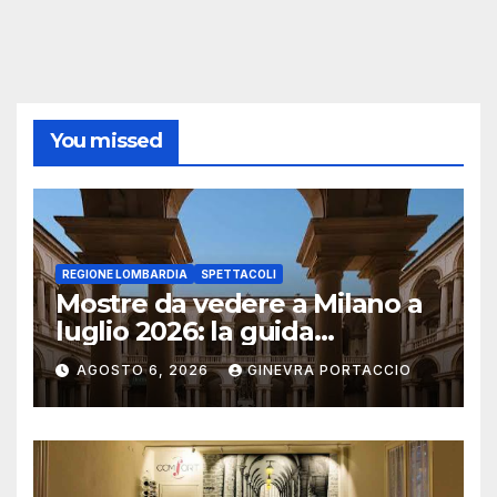
You missed
REGIONE LOMBARDIA
SPETTACOLI
Mostre da vedere a Milano a
luglio 2026: la guida
aggiornata
AGOSTO 6, 2026
GINEVRA PORTACCIO