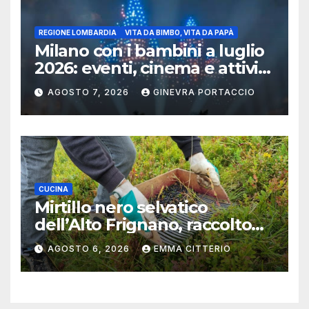
REGIONE LOMBARDIA
VITA DA BIMBO, VITA DA PAPÀ
Milano con i bambini a luglio
2026: eventi, cinema e attività
per famiglie
AGOSTO 7, 2026
GINEVRA PORTACCIO
CUCINA
Mirtillo nero selvatico
dell’Alto Frignano, raccolto
buono e clima da monitorare
AGOSTO 6, 2026
EMMA CITTERIO