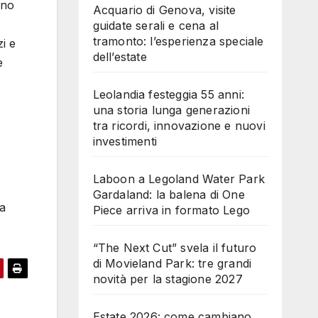
ano
Acquario di Genova, visite
guidate serali e cena al
tramonto: l’esperienza speciale
zi e
dell’estate
e
Leolandia festeggia 55 anni:
una storia lunga generazioni
tra ricordi, innovazione e nuovi
investimenti
Laboon a Legoland Water Park
Gardaland: la balena di One
 a
Piece arriva in formato Lego
“The Next Cut” svela il futuro
di Movieland Park: tre grandi
novità per la stagione 2027
Estate 2026: come cambiano