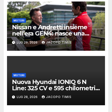
MOTORI
Nissan e Andretti insieme
nell’era GEN4: nasce una
delle alleanze più ambiziose
LUG 29, 2026
JACOPO TIMIS
della Formula E
MOTORI
Nuova Hyundai IONIQ 6 N
Line: 325 CV e 595 chilometri
di autonomia
LUG 28, 2026
JACOPO TIMIS