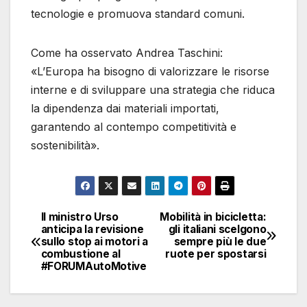
tecnologie e promuova standard comuni.
Come ha osservato Andrea Taschini:
«L’Europa ha bisogno di valorizzare le risorse
interne e di sviluppare una strategia che riduca
la dipendenza dai materiali importati,
garantendo al contempo competitività e
sostenibilità».
Il ministro Urso
Mobilità in bicicletta:
Navigazione
anticipa la revisione
gli italiani scelgono
sullo stop ai motori a
sempre più le due
articoli
combustione al
ruote per spostarsi
#FORUMAutoMotive