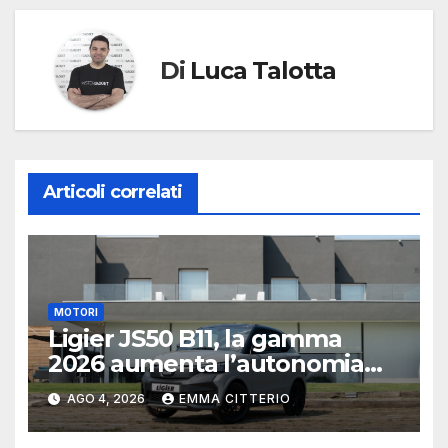
Di
Luca Talotta
Articoli correlati
MOTORI
Ligier JS50 B11, la gamma
2026 aumenta l’autonomia
elettrica
AGO 4, 2026
EMMA CITTERIO