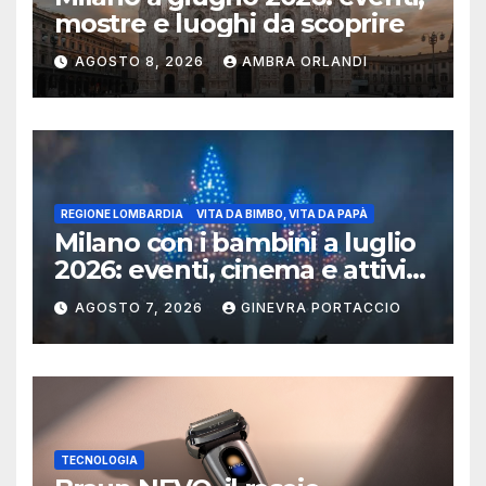
mostre e luoghi da scoprire
AGOSTO 8, 2026
AMBRA ORLANDI
REGIONE LOMBARDIA
VITA DA BIMBO, VITA DA PAPÀ
Milano con i bambini a luglio
2026: eventi, cinema e attività
per famiglie
AGOSTO 7, 2026
GINEVRA PORTACCIO
TECNOLOGIA