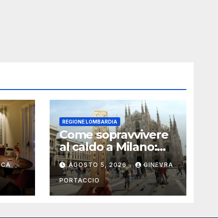
REGIONE LOMBARDIA
Come sopravvivere
al caldo a Milano:
rante
consigli pratici
UCA
AGOSTO 5, 2026
GINEVRA
PORTACCIO
i