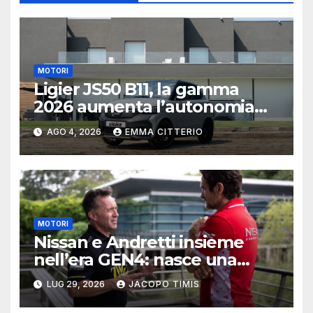
MOTORI
Ligier JS50 B11, la gamma
2026 aumenta l’autonomia
elettrica
AGO 4, 2026
EMMA CITTERIO
MOTORI
Nissan e Andretti insieme
nell’era GEN4: nasce una
delle alleanze più ambiziose
LUG 29, 2026
JACOPO TIMIS
della Formula E