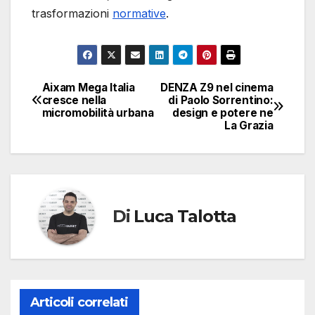
trasformazioni
normative
.
Aixam Mega Italia
DENZA Z9 nel cinema
Navigazione
cresce nella
di Paolo Sorrentino:
micromobilità urbana
design e potere ne
articoli
La Grazia
Di
Luca Talotta
Articoli correlati