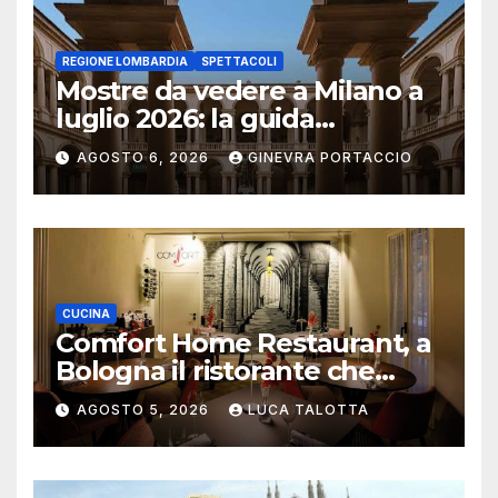
REGIONE LOMBARDIA
SPETTACOLI
Mostre da vedere a Milano a
luglio 2026: la guida
aggiornata
AGOSTO 6, 2026
GINEVRA PORTACCIO
CUCINA
Comfort Home Restaurant, a
Bologna il ristorante che
trasforma l’ospitalità in
AGOSTO 5, 2026
LUCA TALOTTA
un’esperienza di casa