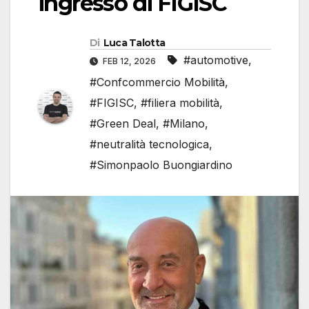
ingresso di FIGISC
Di
Luca Talotta
#automotive
,
FEB 12, 2026
#Confcommercio Mobilità
,
#FIGISC
,
#filiera mobilità
,
#Green Deal
,
#Milano
,
#neutralità tecnologica
,
#Simonpaolo Buongiardino