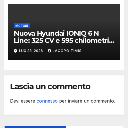
MOTORI
Nuova Hyundai IONIQ 6 N
Line: 325 CV e 595 chilometri
di autonomia
LUG 28, 2026
JACOPO TIMIS
Lascia un commento
Devi essere
connesso
per inviare un commento.