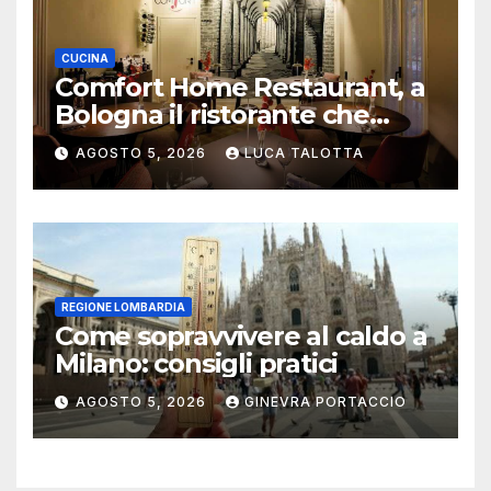
CUCINA
Comfort Home Restaurant, a
Bologna il ristorante che
trasforma l’ospitalità in
AGOSTO 5, 2026
LUCA TALOTTA
un’esperienza di casa
REGIONE LOMBARDIA
Come sopravvivere al caldo a
Milano: consigli pratici
AGOSTO 5, 2026
GINEVRA PORTACCIO