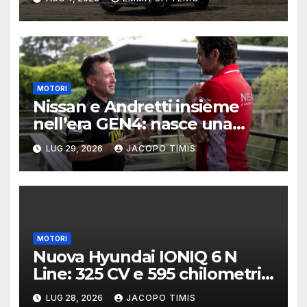
MOTORI
Nissan e Andretti insieme
nell’era GEN4: nasce una
delle alleanze più ambiziose
LUG 29, 2026
JACOPO TIMIS
della Formula E
MOTORI
Nuova Hyundai IONIQ 6 N
Line: 325 CV e 595 chilometri
di autonomia
LUG 28, 2026
JACOPO TIMIS