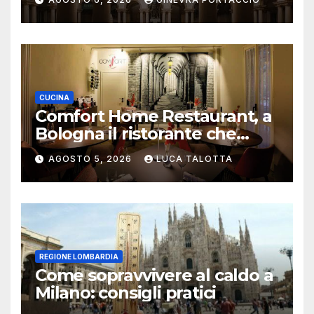
CUCINA
Comfort Home Restaurant, a
Bologna il ristorante che
trasforma l’ospitalità in
AGOSTO 5, 2026
LUCA TALOTTA
un’esperienza di casa
REGIONE LOMBARDIA
Come sopravvivere al caldo a
Milano: consigli pratici