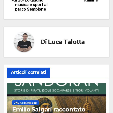
il 25-26 giugno
italiane
articoli
musica e sport al
parco Sempione
Di
Luca Talotta
Articoli correlati
UNCATEGORIZED
Emilio Salgari raccontato