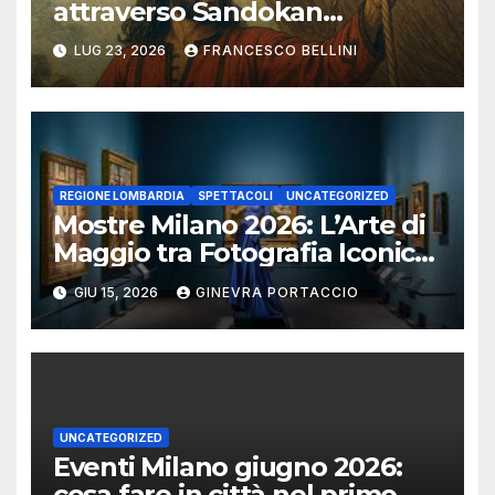
attraverso Sandokan
(seconda ed ultima parte)
LUG 23, 2026
FRANCESCO BELLINI
REGIONE LOMBARDIA
SPETTACOLI
UNCATEGORIZED
Mostre Milano 2026: L’Arte di
Maggio tra Fotografia Iconica
e Installazioni Immersive
GIU 15, 2026
GINEVRA PORTACCIO
UNCATEGORIZED
Eventi Milano giugno 2026:
cosa fare in città nel primo