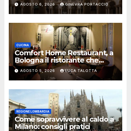
aggiornata
AGOSTO 6, 2026
GINEVRA PORTACCIO
CUCINA
Comfort Home Restaurant, a
Bologna il ristorante che
trasforma l’ospitalità in
AGOSTO 5, 2026
LUCA TALOTTA
un’esperienza di casa
REGIONE LOMBARDIA
Come sopravvivere al caldo a
Milano: consigli pratici