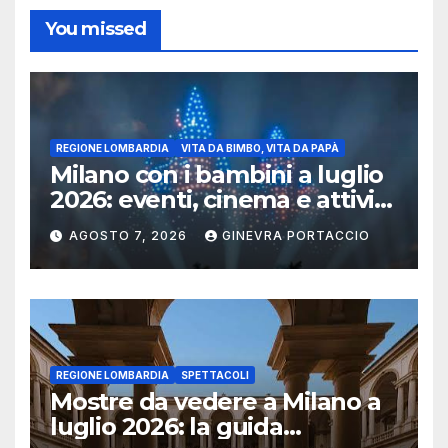
You missed
REGIONE LOMBARDIA
VITA DA BIMBO, VITA DA PAPÀ
Milano con i bambini a luglio
2026: eventi, cinema e attività
per famiglie
AGOSTO 7, 2026
GINEVRA PORTACCIO
REGIONE LOMBARDIA
SPETTACOLI
Mostre da vedere a Milano a
luglio 2026: la guida