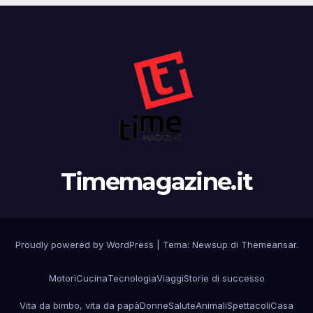
Timemagazine.it
Proudly powered by WordPress
|
Tema:
Newsup
di
Themeansar
.
Motori
Cucina
Tecnologia
Viaggi
Storie di successo
Vita da bimbo, vita da papà
Donne
Salute
Animali
Spettacoli
Casa