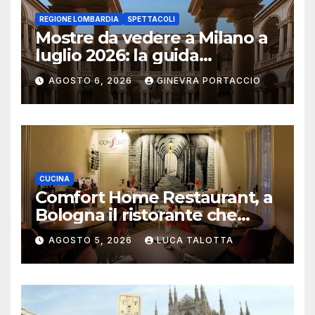
REGIONE LOMBARDIA
SPETTACOLI
Mostre da vedere a Milano a
luglio 2026: la guida
aggiornata
AGOSTO 6, 2026
GINEVRA PORTACCIO
CUCINA
Comfort Home Restaurant, a
Bologna il ristorante che
trasforma l’ospitalità in
AGOSTO 5, 2026
LUCA TALOTTA
un’esperienza di casa