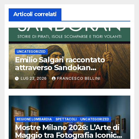
Articoli correlati
UNCATEGORIZED
Emilio Salgari raccontato
attraverso Sandokan
(seconda ed ultima parte)
LUG 23, 2026
FRANCESCO BELLINI
REGIONE LOMBARDIA
SPETTACOLI
UNCATEGORIZED
Mostre Milano 2026: L’Arte di
Maggio tra Fotografia Iconica