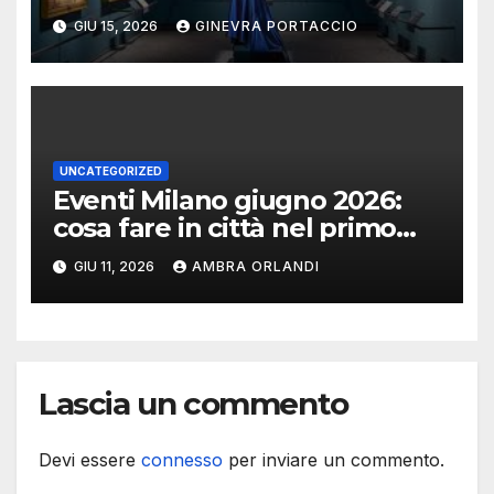
e Installazioni Immersive
GIU 15, 2026
GINEVRA PORTACCIO
UNCATEGORIZED
Eventi Milano giugno 2026:
cosa fare in città nel primo
mese d’estate
GIU 11, 2026
AMBRA ORLANDI
Lascia un commento
Devi essere
connesso
per inviare un commento.