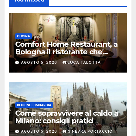
CUCINA
Comfort Home Restaurant, a
Bologna il ristorante che
trasforma l’ospitalità in
AGOSTO 5, 2026
LUCA TALOTTA
un’esperienza di casa
REGIONE LOMBARDIA
Come sopravvivere al caldo a
Milano: consigli pratici
AGOSTO 5, 2026
GINEVRA PORTACCIO