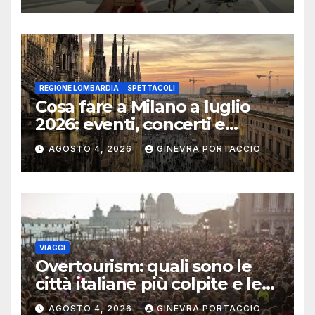
REGIONE LOMBARDIA
SPETTACOLI
Cosa fare a Milano a luglio
2026: eventi, concerti e
mostre
AGOSTO 4, 2026
GINEVRA PORTACCIO
VIAGGI
Overtourism: quali sono le
città italiane più colpite e le
alternative da scegliere
AGOSTO 4, 2026
GINEVRA PORTACCIO