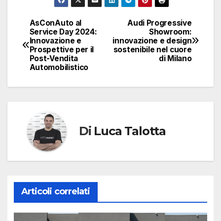
AsConAuto al
Audi Progressive
Navigazione
Service Day 2024:
Showroom:
Innovazione e
innovazione e design
articoli
Prospettive per il
sostenibile nel cuore
Post-Vendita
di Milano
Automobilistico
Di
Luca Talotta
Articoli correlati