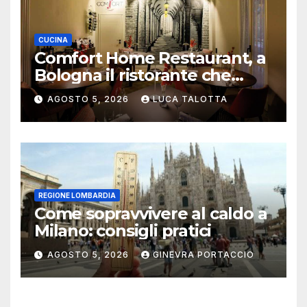
CUCINA
Comfort Home Restaurant, a
Bologna il ristorante che
trasforma l’ospitalità in
AGOSTO 5, 2026
LUCA TALOTTA
un’esperienza di casa
REGIONE LOMBARDIA
Come sopravvivere al caldo a
Milano: consigli pratici
AGOSTO 5, 2026
GINEVRA PORTACCIO