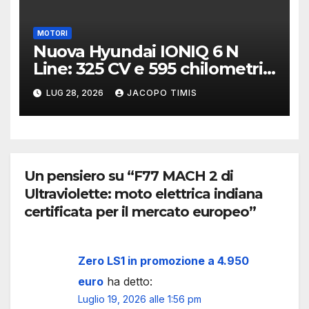
MOTORI
Nuova Hyundai IONIQ 6 N
Line: 325 CV e 595 chilometri
di autonomia
LUG 28, 2026
JACOPO TIMIS
Un pensiero su “F77 MACH 2 di
Ultraviolette: moto elettrica indiana
certificata per il mercato europeo”
Zero LS1 in promozione a 4.950
euro
ha detto:
Luglio 19, 2026 alle 1:56 pm