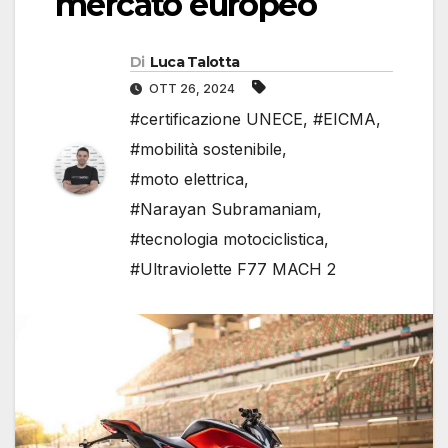
mercato europeo
Di
Luca Talotta
OTT 26, 2024
#certificazione UNECE
,
#EICMA
,
#mobilità sostenibile
,
#moto elettrica
,
#Narayan Subramaniam
,
#tecnologia motociclistica
,
#Ultraviolette F77 MACH 2