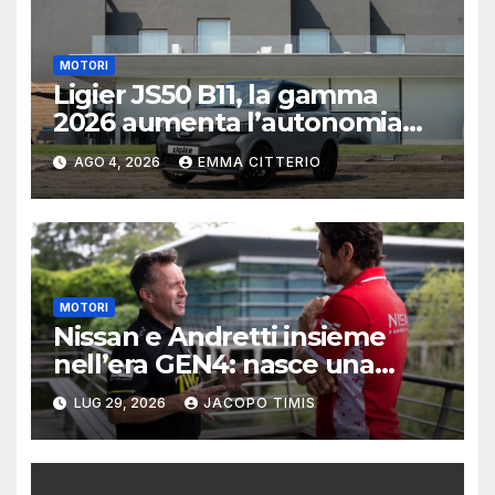
MOTORI
Ligier JS50 B11, la gamma
2026 aumenta l’autonomia
elettrica
AGO 4, 2026
EMMA CITTERIO
MOTORI
Nissan e Andretti insieme
nell’era GEN4: nasce una
delle alleanze più ambiziose
LUG 29, 2026
JACOPO TIMIS
della Formula E