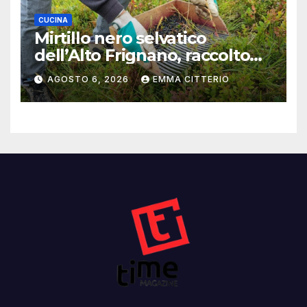
CUCINA
Mirtillo nero selvatico
dell’Alto Frignano, raccolto
buono e clima da monitorare
AGOSTO 6, 2026
EMMA CITTERIO