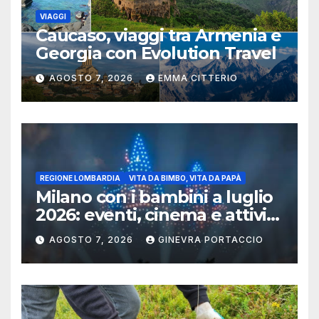
VIAGGI
Caucaso, viaggi tra Armenia e
Georgia con Evolution Travel
AGOSTO 7, 2026
EMMA CITTERIO
REGIONE LOMBARDIA
VITA DA BIMBO, VITA DA PAPÀ
Milano con i bambini a luglio
2026: eventi, cinema e attività
per famiglie
AGOSTO 7, 2026
GINEVRA PORTACCIO