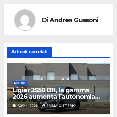
Di
Andrea Gussoni
Articoli correlati
MOTORI
Ligier JS50 B11, la gamma
2026 aumenta l’autonomia
elettrica
AGO 4, 2026
EMMA CITTERIO