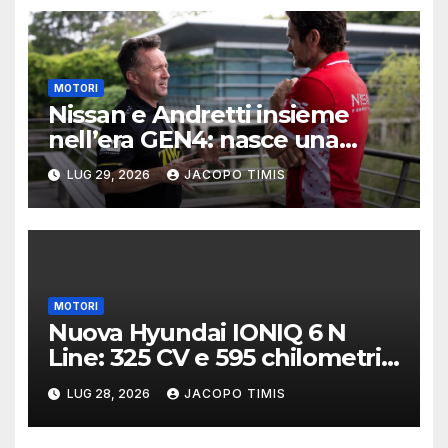
MOTORI
Nissan e Andretti insieme
nell’era GEN4: nasce una
delle alleanze più ambiziose
LUG 29, 2026
JACOPO TIMIS
della Formula E
MOTORI
Nuova Hyundai IONIQ 6 N
Line: 325 CV e 595 chilometri
di autonomia
LUG 28, 2026
JACOPO TIMIS