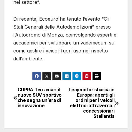
nel settore”.
Di recente, Ecoeuro ha tenuto l’evento “Gli
Stati Generali delle Autodemolizioni” presso
l’Autodromo di Monza, coinvolgendo esperti e
accademici per sviluppare un vademecum su
come gestire i veicoli fuori uso nel rispetto
dell’ambiente.
CUPRA Terramar: il
Leapmotor sbarca in
Navigazione
nuovo SUV sportivo
Europa: aperti gli
che segna un’era di
ordini per i veicoli
articoli
innovazione
elettrici attraverso i
concessionari
Stellantis