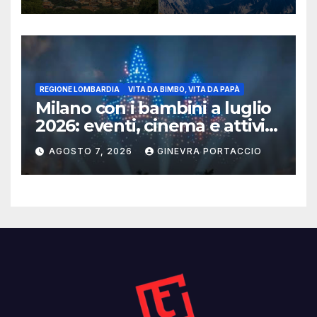
REGIONE LOMBARDIA
VITA DA BIMBO, VITA DA PAPÀ
Milano con i bambini a luglio
2026: eventi, cinema e attività
per famiglie
AGOSTO 7, 2026
GINEVRA PORTACCIO