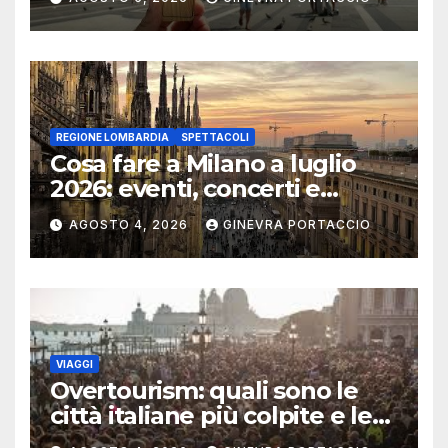
REGIONE LOMBARDIA
SPETTACOLI
Cosa fare a Milano a luglio
2026: eventi, concerti e
mostre
AGOSTO 4, 2026
GINEVRA PORTACCIO
VIAGGI
Overtourism: quali sono le
città italiane più colpite e le
alternative da scegliere