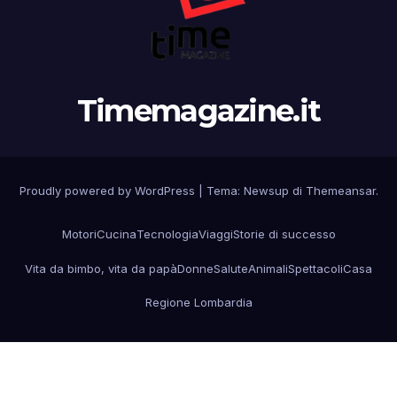
Timemagazine.it
Proudly powered by WordPress
|
Tema:
Newsup
di
Themeansar
.
Motori
Cucina
Tecnologia
Viaggi
Storie di successo
Vita da bimbo, vita da papà
Donne
Salute
Animali
Spettacoli
Casa
Regione Lombardia