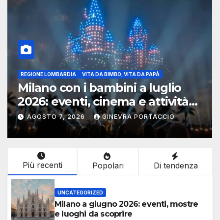
REGIONE LOMBARDIA
VITA DA BIMBO, VITA DA PAPÀ
Milano con i bambini a luglio
2026: eventi, cinema e attività
per famiglie
AGOSTO 7, 2026
GINEVRA PORTACCIO
Più recenti
Popolari
Di tendenza
UNCATEGORIZED
Milano a giugno 2026: eventi, mostre
e luoghi da scoprire