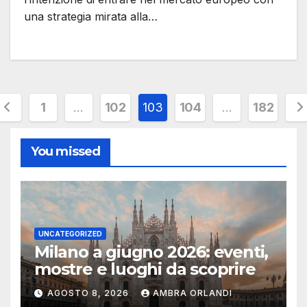
una strategia mirata alla…
Paginazione
1
…
102
103
104
…
182
egli
You missed
rticoli
UNCATEGORIZED
Milano a giugno 2026: eventi,
mostre e luoghi da scoprire
AGOSTO 8, 2026
AMBRA ORLANDI