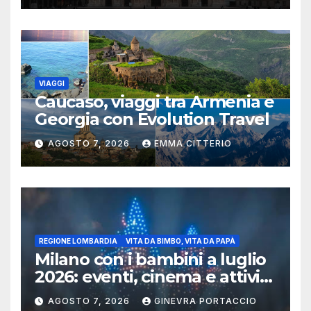
VIAGGI
Caucaso, viaggi tra Armenia e
Georgia con Evolution Travel
AGOSTO 7, 2026
EMMA CITTERIO
REGIONE LOMBARDIA
VITA DA BIMBO, VITA DA PAPÀ
Milano con i bambini a luglio
2026: eventi, cinema e attività
per famiglie
AGOSTO 7, 2026
GINEVRA PORTACCIO