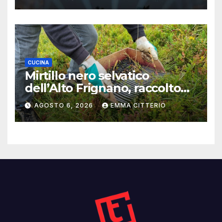
CUCINA
Mirtillo nero selvatico
dell’Alto Frignano, raccolto
buono e clima da monitorare
AGOSTO 6, 2026
EMMA CITTERIO