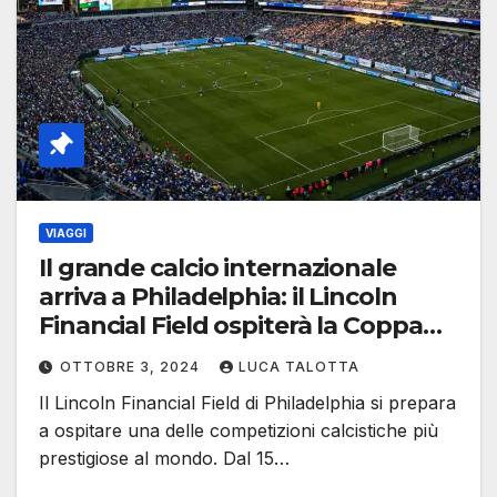
VIAGGI
Il grande calcio internazionale
arriva a Philadelphia: il Lincoln
Financial Field ospiterà la Coppa
del Mondo per Club FIFA 2025
OTTOBRE 3, 2024
LUCA TALOTTA
Il Lincoln Financial Field di Philadelphia si prepara
a ospitare una delle competizioni calcistiche più
prestigiose al mondo. Dal 15…